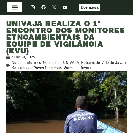
Doe agora
UNIVAJA REALIZA O 1°
ENCONTRO DOS MONITORES
ETNOAMBIENTAIS DA
EQUIPE DE VIGILÂNCIA
(EVU)
julho 18, 2025
Notas e Informes
,
Notícias da UNIVAJA
,
Notícias do Vale do Javari
,
Notícias dos Povos Indígenas
,
Vozes do Javari