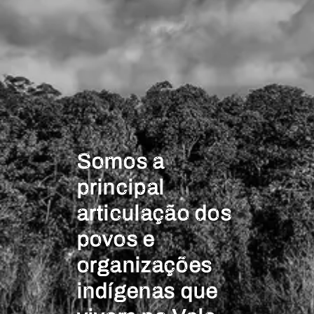
Somos a
principal
articulação dos
povos e
organizações
indígenas que