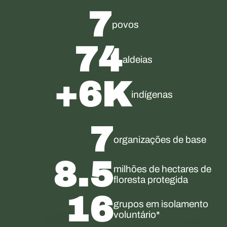
7
povos
74
aldeias
+
6
K
indígenas
7
organizações de base
8.5
milhões de hectares de
floresta protegida
16
grupos em isolamento
voluntário*