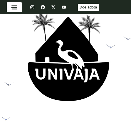
o
Doe agora
conteúdo