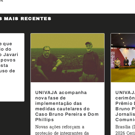
AM
S MAIS RECENTES
e que
io do
o Javari
 povos
esta
uso de
UNIVAJA acompanha
UNIVAJA
nova fase de
cerimôn
implementação das
Prêmio 
medidas cautelares do
Bruno P
Caso Bruno Pereira e Dom
Jornali
Phillips
Comuni
Novas ações reforçam a
Brasília (
proteção de integrantes da
2026 Ceri