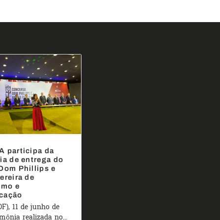
 participa da
ia de entrega do
Dom Phillips e
ereira de
smo e
cação
DF), 11 de junho de
mônia realizada no...