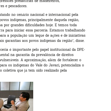
ressões predatórias de madeireiros,
res e pescadores.
ndo no cenário nacional e internacional pela
povos indígenas, principalmente daquela região,
a por grandes dificuldades hoje. E temos toda
rra para iniciar essa parceria. Estamos trabalhando
para a população um leque de ações e de iniciativas
s garantias aos povos indígenas da região”, disse.
eria é importante pelo papel institucional da DPE-
ntal na garantia da prevalência de direitos
ulneráveis. A aproximação, além de fortalecer o
 para os indígenas do Vale do Javari, potencializa o
o coletiva que já tem sido realizado pela