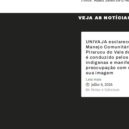
Fotos: Allan Leão/DPE-
VEJA AS NOTÍCIA
UNIVAJA esclarec
Manejo Comunitár
Pirarucu do Vale d
é conduzido pelos
indígenas e manif
preocupação com 
sua imagem
Leia mais
julho 6, 2026
Notas e Informes