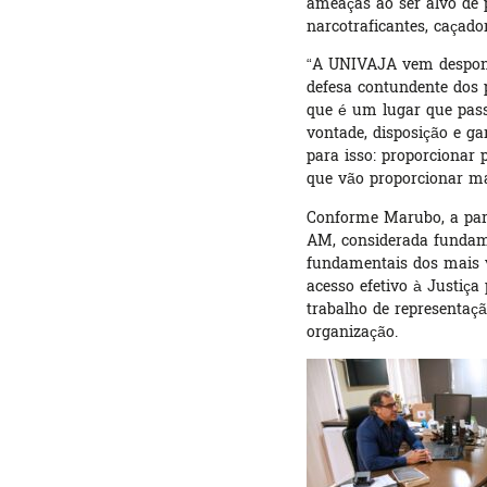
ameaças ao ser alvo de p
narcotraficantes, caçado
“A UNIVAJA vem desponta
defesa contundente dos 
que é um lugar que pass
vontade, disposição e ga
para isso: proporcionar 
que vão proporcionar mai
Conforme Marubo, a parc
AM, considerada fundame
fundamentais dos mais v
acesso efetivo à Justiça
trabalho de representaçã
organização.